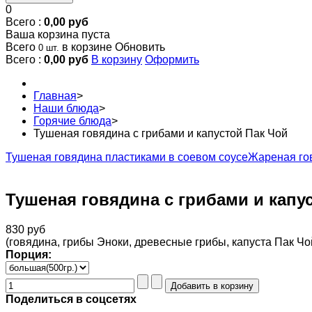
0
Всего :
0,00 руб
Ваша корзина пуста
Всего
в корзине
Обновить
0 шт.
Всего :
0,00 руб
В корзину
Оформить
Главная
>
Наши блюда
>
Горячие блюда
>
Тушеная говядина с грибами и капустой Пак Чой
Тушеная говядина пластиками в соевом соусе
Жареная го
Тушеная говядина с грибами и капу
830 руб
(говядина, грибы Эноки, древесные грибы, капуста Пак Чой
Порция:
Поделиться в соцсетях