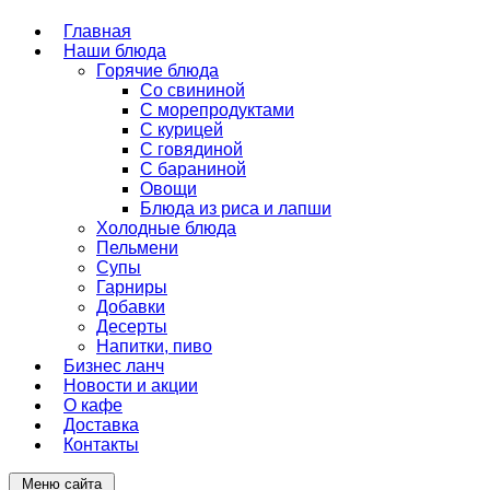
Главная
Наши блюда
Горячие блюда
Со свининой
С морепродуктами
С курицей
С говядиной
С бараниной
Овощи
Блюда из риса и лапши
Холодные блюда
Пельмени
Супы
Гарниры
Добавки
Десерты
Напитки, пиво
Бизнес ланч
Новости и акции
О кафе
Доставка
Контакты
Меню сайта