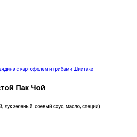
вядина с картофелем и грибами Шиитаке
стой Пак Чой
, лук зеленый, соевый соус, масло, специи)