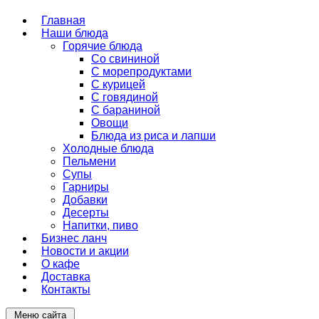
Главная
Наши блюда
Горячие блюда
Со свининой
С морепродуктами
С курицей
С говядиной
С бараниной
Овощи
Блюда из риса и лапши
Холодные блюда
Пельмени
Супы
Гарниры
Добавки
Десерты
Напитки, пиво
Бизнес ланч
Новости и акции
О кафе
Доставка
Контакты
Меню сайта