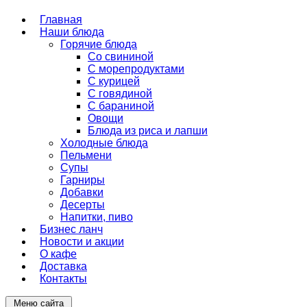
Главная
Наши блюда
Горячие блюда
Со свининой
С морепродуктами
С курицей
С говядиной
С бараниной
Овощи
Блюда из риса и лапши
Холодные блюда
Пельмени
Супы
Гарниры
Добавки
Десерты
Напитки, пиво
Бизнес ланч
Новости и акции
О кафе
Доставка
Контакты
Меню сайта